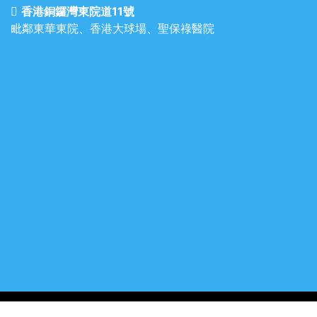
香港銅鑼灣東院道11號
毗鄰東華東院、香港大球場、聖保祿醫院